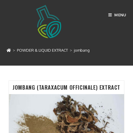
Skip
to
MENU
content
jombang
>
POWDER & LIQUID EXTRACT
>
jombang
JOMBANG (TARAXACUM OFFICINALE) EXTRACT