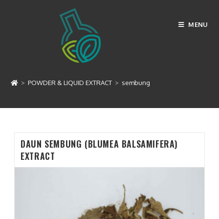
Skip
to
MENU
content
sembung
>
POWDER & LIQUID EXTRACT
>
sembung
DAUN SEMBUNG (BLUMEA BALSAMIFERA)
EXTRACT